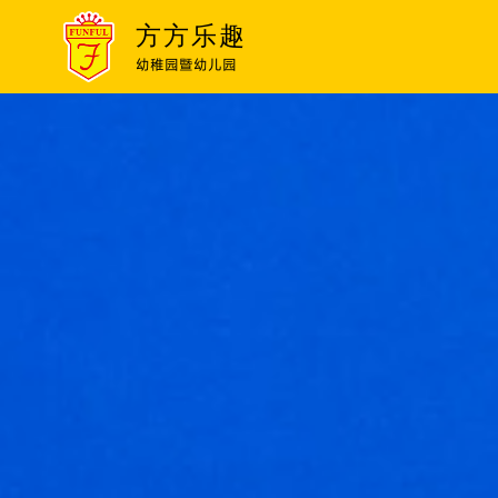
方方乐趣
幼稚园暨幼儿园